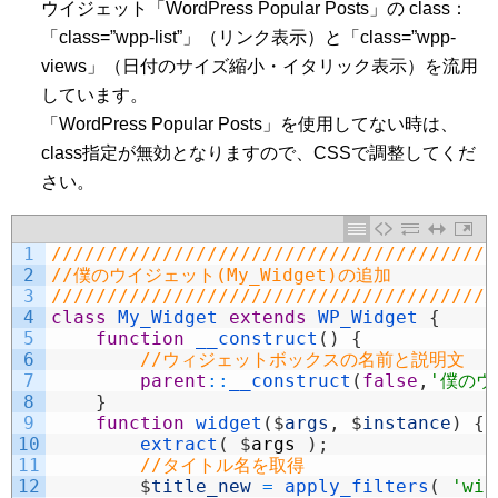
ウイジェット「WordPress Popular Posts」の class：
「class=”wpp-list”」（リンク表示）と「class=”wpp-
views」（日付のサイズ縮小・イタリック表示）を流用
しています。
「WordPress Popular Posts」を使用してない時は、
class指定が無効となりますので、CSSで調整してくだ
さい。
1
////////////////////////////////////////
2
//僕のウイジェット(My_Widget)の追加
3
////////////////////////////////////////
4
class
My_Widget
extends
WP_Widget
{
5
function
__construct
(
)
{
6
//ウィジェットボックスの名前と説明文
7
parent
::
__construct
(
false
,
'僕のウ
8
}
9
function
widget
(
$
args
,
$
instance
)
{
10
extract
(
$
args
)
;
11
//タイトル名を取得
12
$
title_new
=
apply_filters
(
'wid