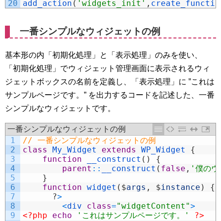
20
add_action
(
'widgets_init'
,
create_functio
一番シンプルなウィジェットの例
基本形の内「初期化処理」と「表示処理」のみを使い、
「初期化処理」でウィジェット管理画面に表示されるウィ
ジェットボックスの名前を定義し、「表示処理」に ”これは
サンプルページです。” を出力するコードを記述した、一番
シンプルなウィジェットです。
一番シンプルなウィジェットの例
1
// 一番シンプルなウィジェットの例
2
class
My_Widget
extends
WP_Widget
{
3
function
__construct
(
)
{
4
parent
::
__construct
(
false
,
'僕のウ
5
}
6
function
widget
(
$
args
,
$
instance
)
{
7
?
>
8
<
div 
class
=
"widgetContent"
>
9
<?php
echo
'これはサンプルページです。'
?>