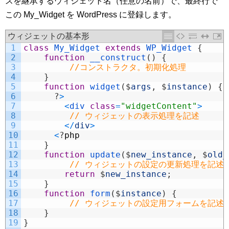
スを継承するウィジェット名（任意の名前）で、最終行で
この My_Widget を WordPress に登録します。
ウィジェットの基本形
1
class
My_Widget
extends
WP_Widget
{
2
function
__construct
(
)
{
3
//コンストラクタ。初期化処理
4
}
5
function
widget
(
$
args
,
$
instance
)
{
6
?
>
7
<
div 
class
=
"widgetContent"
>
8
// ウィジェットの表示処理を記述
9
<
/
div
>
10
<
?
php
11
}
12
function
update
(
$
new_instance
,
$
old_
13
// ウィジェットの設定の更新処理を記述
14
return
$
new_instance
;
15
}
16
function
form
(
$
instance
)
{
17
// ウィジェットの設定用フォームを記述
18
}
19
}