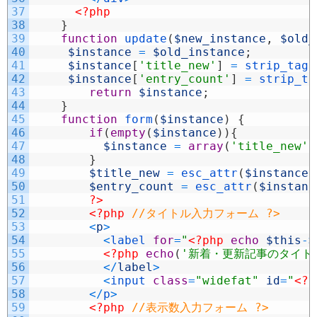
37
<?php
38
}
39
function
update
(
$new_instance
,
$old_
40
$instance
=
$old_instance
;
41
$instance
[
'title_new'
]
=
strip_tags
42
$instance
[
'entry_count'
]
=
strip_ta
43
return
$instance
;
44
}
45
function
form
(
$instance
)
{
46
if
(
empty
(
$instance
)
)
{
47
$instance
=
array
(
'title_new'
48
}
49
$title_new
=
esc_attr
(
$instance
[
50
$entry_count
=
esc_attr
(
$instanc
51
?>
52
<?php
//タイトル入力フォーム ?>
53
<
p
>
54
<
label 
for
=
"
<?php
echo
$this
->
55
<?php
echo
(
'新着・更新記事のタイト
56
<
/
label
>
57
<
input 
class
=
"widefat"
id
=
"
<?p
58
<
/
p
>
59
<?php
//表示数入力フォーム ?>