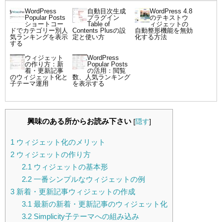
WordPress
自動目次生成
WordPress 4.8
Popular Posts
プラグイン
のテキストウ
ショートコー
Table of
ィジェットの
ドでカテゴリー別人
Contents Plusの設
自動整形機能を無効
気ランキングを表示
定と使い方
化する方法
する
ウィジェット
WordPress
の作り方：新
Popular Posts
着・更新記事
の活用：閲覧
のウィジェット化と
数、人気ランキング
子テーマ運用
を表示する
興味のある所からお読み下さい
[
隠す
]
1
ウィジェット化のメリット
2
ウィジェットの作り方
2.1
ウィジェットの基本形
2.2
一番シンプルなウィジェットの例
3
新着・更新記事ウィジェットの作成
3.1
最新の新着・更新記事のウィジェット化
3.2
Simplicity子テーマへの組み込み