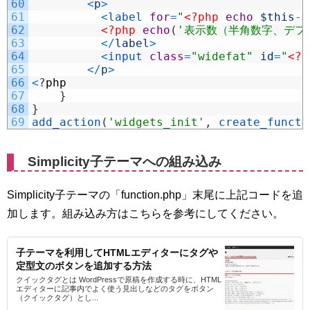
60
<
p
>
61
<
label 
for
=
"
<?php
echo
$this
->
62
<?php
echo
(
'表示数（半角数字、デフ
63
<
/
label
>
64
<
input 
class
=
"widefat"
id
=
"
<?p
65
<
/
p
>
66
<
?
php
67
}
68
}
69
add_action
(
'widgets_init'
,
create_functi
Simplicity子テーマへの組み込み
Simplicity子テーマの「function.php」末尾に上記コードを追
加します。組み込み方はこちらを参考にしてください。
子テーマを利用してHTMLエディターにタグや
定型文のボタンを追加する方法
クイックタグとは WordPressで原稿を作成する時に、HTML
エディターに記事内でよく使う見出しなどのタグをボタン
（クイックタグ）とし...