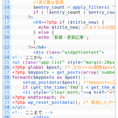
13
//表示数を取得
14
$
entry_count
=
apply_filters
(
'w
15
if
(
!
$
entry
_
count
)
$
entry_coun
16
?
>
17
<
h4
>
<?php
if
(
$title_new
)
{
18
echo
$title_new
;
//タイトルが設
19
}
else
{
20
echo
'新着・更新記事'
;
21
}
22
?>
<
/
h4
>
23
<
div 
class
=
"widgetContent"
>
24
<
!
--
ここから
--
>
25
<
ul 
class
=
"wpp-list"
style
=
"margin:20px 
26
<?php
global
$post
;
/* グローバル変数$post
27
<?php
$myposts
=
get_posts
(
array
(
'number
28
foreach
(
$myposts
as
$post
)
:
29
setup_postdata
(
$post
)
;
/*$myposts
30
if
(
get_the_time
(
'Ymd'
)
<
get_the_mo
31
<
li 
style
=
"clear:both;"
>
<
a
href
=
"
<?p
32
<?php
endforeach
;
?>
33
<?php
wp_reset_postdata
(
)
;
/* 取得したデー
34
<
/
ul
>
35
<
!
--
ここまで
--
>
36
<
/
div
>