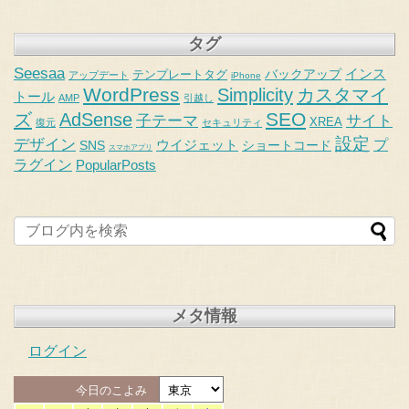
タグ
Seesaa
インス
バックアップ
テンプレートタグ
アップデート
iPhone
WordPress
Simplicity
カスタマイ
トール
AMP
引越し
SEO
ズ
AdSense
子テーマ
サイト
XREA
復元
セキュリティ
設定
デザイン
ウイジェット
プ
SNS
ショートコード
スマホアプリ
ラグイン
PopularPosts
メタ情報
ログイン
今日のこよみ