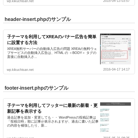
2015-04-13 03:57
wp.kikuchisan.net
header-insert.phpのサンプル
子テーマを利用してXREAのバナー広告を簡単
に設置する方法
XREA無料サーバーの自動挿入広告の問題 XREAの無料ウェ
ブサービスの自動挿入広告は、HTML の ＜BODY＞ タグの
直後に自動挿入さ...
2016-04-17 14:17
wp.kikuchisan.net
footer-insert.phpのサンプル
子テーマを利用してフッターに最新の新着・更
新記事を表示する
過去記事を追加・変更しても・・ WordPressの投稿記事は
「投稿日時」順に記事が表示されますが、過去に書いた記事
の内容を補強したり、新...