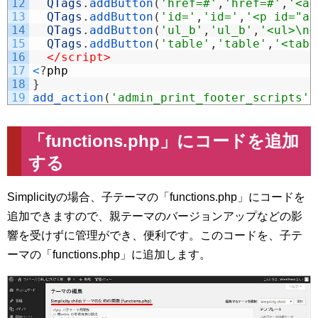
12
QTags
.
addButton
(
'href=#'
,
'href=#'
,
'<a 
13
QTags
.
addButton
(
'id='
,
'id='
,
'<p id="an
14
QTags
.
addButton
(
'ul_b'
,
'ul_b'
,
'<ul>\n<
15
QTags
.
addButton
(
'table'
,
'table'
,
'<tabl
16
</script>
17
<
?
php
18
}
19
add_action
(
'admin_print_footer_scripts'
,
「functions.php」にコードを追加
する
Simplicityの場合、子テーマの「functions.php」にコードを
追加できますので、親テーマのバージョンアップなどの影
響を受けずに管理ができ、便利です。このコードを、子テ
ーマの「functions.php」に追加します。