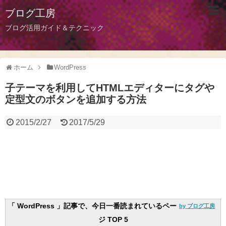
ブログ工房
ブログ活用ガイド＆テクニック
ホーム
WordPress
子テーマを利用してHTMLエディターにタグや
定型文のボタンを追加する方法
2015/2/27
2017/5/29
「 WordPress 」記事で、今日一番読まれているペー
by ブログ工房
ジ TOP 5