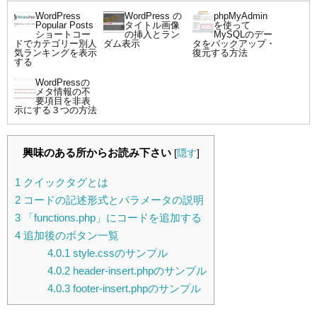
WordPress
WordPress の
phpMyAdmin
Popular Posts
タイトル画像
を使って
ショートコー
の挿入とラン
MySQLのデー
ドでカテゴリー別人
ダム表示
タをバックアップ・
気ランキングを表示
復元する方法
する
WordPressの
メタ情報の不
要項目を非表
示にする３つの方法
興味のある所からお読み下さい
[
隠す
]
1
クイックタグとは
2
コードの記述形式とパラメータの説明
3
「functions.php」にコードを追加する
4
追加後のボタン一覧
4.0.1
style.cssのサンプル
4.0.2
header-insert.phpのサンプル
4.0.3
footer-insert.phpのサンプル