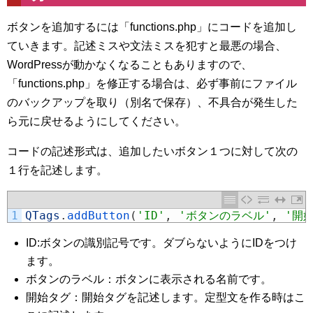
ボタンを追加するには「functions.php」にコードを追加し
ていきます。記述ミスや文法ミスを犯すと最悪の場合、
WordPressが動かなくなることもありますので、
「functions.php」を修正する場合は、必ず事前にファイル
のバックアップを取り（別名で保存）、不具合が発生した
ら元に戻せるようにしてください。
コードの記述形式は、追加したいボタン１つに対して次の
１行を記述します。
1
QTags
.
addButton
(
'ID'
,
'ボタンのラベル'
,
'開
ID:ボタンの識別記号です。ダブらないようにIDをつけ
ます。
ボタンのラベル：ボタンに表示される名前です。
開始タグ：開始タグを記述します。定型文を作る時はこ