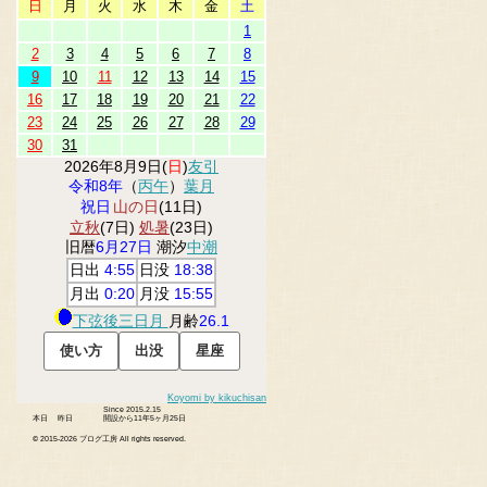
日
月
火
水
木
金
土
1
2
3
4
5
6
7
8
9
10
11
12
13
14
15
16
17
18
19
20
21
22
23
24
25
26
27
28
29
30
31
2026年8月9日(
日
)
友引
令和8年
（
丙午
）
葉月
祝日
山の日
(11日)
立秋
(7日)
処暑
(23日)
旧暦
6月27日
潮汐
中潮
日出
4:55
日没
18:38
月出
0:20
月没
15:55
下弦後三日月
月齢
26.1
Koyomi by kikuchisan
Since 2015.2.15
本日
昨日
開設から11年5ヶ月25日
© 2015-
2026 ブログ工房 All rights reserved.