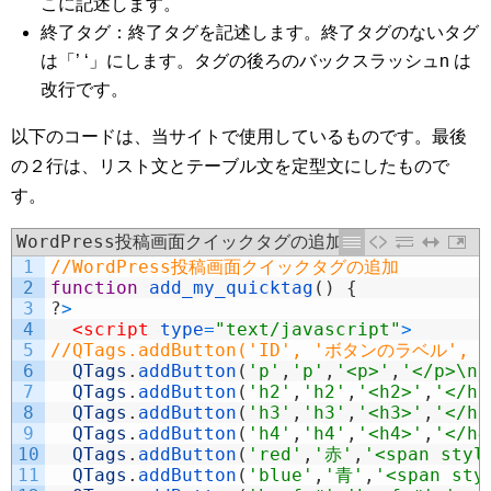
こに記述します。
終了タグ：終了タグを記述します。終了タグのないタグ
は「’ ‘」にします。タグの後ろのバックスラッシュn は
改行です。
以下のコードは、当サイトで使用しているものです。最後
の２行は、リスト文とテーブル文を定型文にしたもので
す。
WordPress投稿画面クイックタグの追加
1
//WordPress投稿画面クイックタグの追加
2
function
add_my_quicktag
(
)
{
3
?
>
4
<script 
type
=
"text/javascript"
>
5
//QTags.addButton('ID', 'ボタンのラベル',
6
QTags
.
addButton
(
'p'
,
'p'
,
'<p>'
,
'</p>\n'
7
QTags
.
addButton
(
'h2'
,
'h2'
,
'<h2>'
,
'</h2
8
QTags
.
addButton
(
'h3'
,
'h3'
,
'<h3>'
,
'</h3
9
QTags
.
addButton
(
'h4'
,
'h4'
,
'<h4>'
,
'</h4
10
QTags
.
addButton
(
'red'
,
'赤'
,
'<span styl
11
QTags
.
addButton
(
'blue'
,
'青'
,
'<span sty