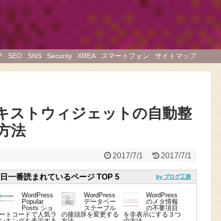
P
SEO
SNS
Security
XREA
スマートフォン
サイトマップ
.8のテキストウィジェットの自動整
方法
2017/7/1
2017/7/1
、今日一番読まれているページ TOP 5
by ブログ工房
WordPress
WordPress
WordPress
Popular
データベー
のメタ情報
Posts ショ
ステーブル
の不要項目
ートコードで人気ラ
の接頭辞を変更する
を非表示にする３つ
ンキングを表示する
方法
の方法