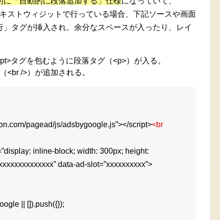
的に「自動的に段落追加する」仕様
になっていて、
をテキストウィジットで行っている場合、下記ソースや画面
行」タグが挿入され、余分なスペースが入ったり、レイ
script>タグを包むように段落タグ（<p>）が入る。
br />）が追加される。
on.com/pagead/js/adsbygoogle.js”></script>
<br
display: inline-block; width: 300px; height:
-xxxxxxxxxxxxxx” data-ad-slot=”xxxxxxxxxx”>
le || []).push({});