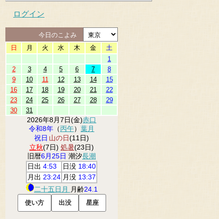
ログイン
今日のこよみ
日
月
火
水
木
金
土
1
2
3
4
5
6
7
8
9
10
11
12
13
14
15
16
17
18
19
20
21
22
23
24
25
26
27
28
29
30
31
2026年8月7日(金)
赤口
令和8年
（
丙午
）
葉月
祝日
山の日
(11日)
立秋
(7日)
処暑
(23日)
旧暦
6月25日
潮汐
長潮
日出
4:53
日没
18:40
月出
23:24
月没
13:37
二十五日月
月齢
24.1