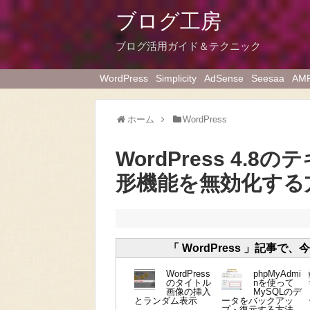
ブログ工房
ブログ活用ガイド＆テクニック
WordPress
Simplicity
AdSense
Seesaa
AM
ホーム
WordPress
WordPress 4
形機能を無効化する
「 WordPress 」記事で
WordPress
phpMyAdmi
のタイトル
nを使って
画像の挿入
MySQLのデ
とランダム表示
ータをバックアッ
プ・復元する方法