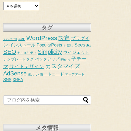
タグ
WordPress
設定
プラグイ
AMP
スマホアプリ
Seesaa
ン
インストール
PopularPosts
引越し
SEO
Simplicity
ウイジェット
セキュリティ
子テー
バックアップ
テンプレートタグ
iPhone
カスタマイズ
マ
サイトデザイン
AdSense
ショートコード
復元
アップデート
SNS
XREA
メタ情報