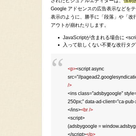
されたビジュアルエディターは、
強制
Google アドセンスの広告表示など
表示のように、勝手に「段落」や「改
アウトが崩れたりします。
JavaScriptが含まれる場合に <
入って欲しくない不要な改行タグ（<
<p>
<script async
src=”//pagead2.googlesyndicati
/>
<ins class=”adsbygoogle” style=”
250px;” data-ad-client=”ca-pub
</ins>
<br />
<script>
(adsbygoogle = window.adsbygoog
</script>
</p>