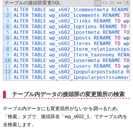
テーブルの接頭辞変更SQL
1
ALTER 
TABLE 
wp_s602_1commentmeta 
RENAME 
2
ALTER 
TABLE 
wp_s602_1comments 
RENAME 
TO
3
ALTER 
TABLE 
wp_s602_1links 
RENAME 
TO
wpn
4
ALTER 
TABLE 
wp_s602_1options 
RENAME 
TO
w
5
ALTER 
TABLE 
wp_s602_1postmeta 
RENAME 
TO
6
ALTER 
TABLE 
wp_s602_1posts 
RENAME 
TO
wpn
7
ALTER 
TABLE 
wp_s602_1terms 
RENAME 
TO
wpn
8
ALTER 
TABLE 
wp_s602_1term_relationships 
9
ALTER 
TABLE 
wp_s602_1term_taxonomy 
RENAM
10
ALTER 
TABLE 
wp_s602_1usermeta 
RENAME 
TO
11
ALTER 
TABLE 
wp_s602_1users 
RENAME 
TO
wpn
12
ALTER 
TABLE 
wp_s602_1popularpostsdata 
RE
13
ALTER 
TABLE 
wp_s602_1popularpostssummary
テーブル内データの接頭辞の変更箇所の検索
テーブル内データにも変更箇所がないかを調べるため、
「検索」タブで、接頭辞名「wp_s602_1」でテーブル内を
全検索します。