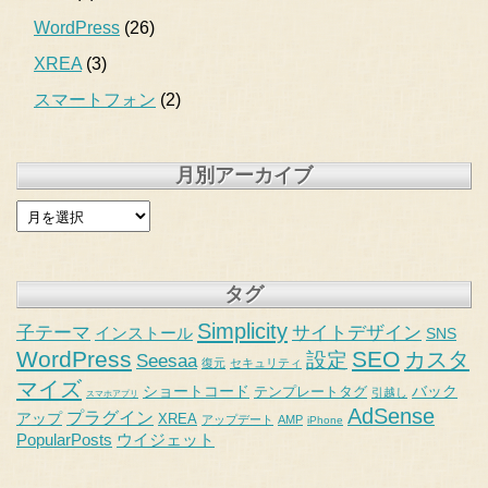
WordPress
(26)
XREA
(3)
スマートフォン
(2)
月別アーカイブ
タグ
Simplicity
子テーマ
サイトデザイン
インストール
SNS
WordPress
SEO
カスタ
設定
Seesaa
復元
セキュリティ
マイズ
バック
ショートコード
テンプレートタグ
引越し
スマホアプリ
AdSense
プラグイン
アップ
XREA
アップデート
AMP
iPhone
PopularPosts
ウイジェット