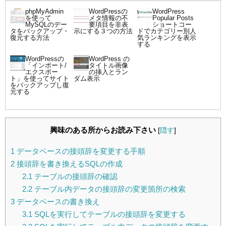
phpMyAdmin
WordPressの
WordPress
を使って
メタ情報の不
Popular Posts
MySQLのデー
要項目を非表
ショートコー
タをバックアップ・
示にする３つの方法
ドでカテゴリー別人
復元する方法
気ランキングを表示
する
WordPressの
WordPress の
「インポート/
タイトル画像
エクスポー
の挿入とラン
ト」を使ってサイト
ダム表示
をバックアップし復
元する
興味のある所からお読み下さい
[
隠す
]
1
データベースの接頭辞を変更する手順
2
接頭辞を書き換えるSQLの作成
2.1
テーブルの接頭辞の確認
2.2
テーブル内データの接頭辞の変更箇所の検索
3
データベースの書き換え
3.1
SQLを実行してテーブルの接頭辞を変更する