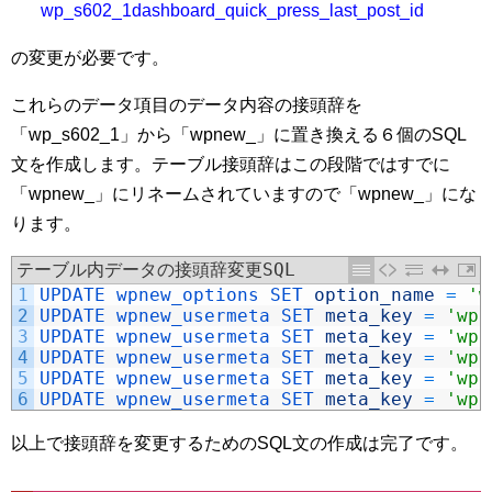
wp_s602_1dashboard_quick_press_last_post_id
の変更が必要です。
これらのデータ項目のデータ内容の接頭辞を
「wp_s602_1」から「wpnew_」に置き換える６個のSQL
文を作成します。テーブル接頭辞はこの段階ではすでに
「wpnew_」にリネームされていますので「wpnew_」にな
ります。
テーブル内データの接頭辞変更SQL
1
UPDATE 
wpnew_options 
SET 
option_name
=
'w
2
UPDATE 
wpnew_usermeta 
SET 
meta_key
=
'wpn
3
UPDATE 
wpnew_usermeta 
SET 
meta_key
=
'wpn
4
UPDATE 
wpnew_usermeta 
SET 
meta_key
=
'wpn
5
UPDATE 
wpnew_usermeta 
SET 
meta_key
=
'wpn
6
UPDATE 
wpnew_usermeta 
SET 
meta_key
=
'wpn
以上で接頭辞を変更するためのSQL文の作成は完了です。