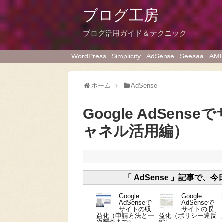
ブログ工房
ブログ活用ガイド＆テクニック
WordPress
Simplicity
AdSense
Seesaa
AM
ホーム
AdSense
Google AdSe
ャネル活用編）
「 AdSense 」記事で、
Google
Google
AdSenseで
AdSenseで
サイトの収
サイトの収
益化（申請方法と一
益化（ポリシー違反
次審査まで）
編）