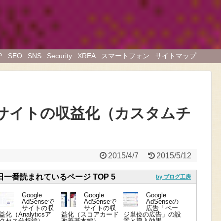
P
SEO
SNS
Security
XREA
スマートフォン
サイトマップ
nseでサイトの収益化（カスタムチ
2015/4/7
2015/5/12
今日一番読まれているページ TOP 5
by ブログ工房
Google
Google
Google
AdSenseで
AdSenseで
AdSenseの
サイトの収
サイトの収
広告「ペー
益化（Analyticsア
益化（スコアカード
ジ単位の広告」の設
クセス分析編）
改善基本編）
置と導入効果