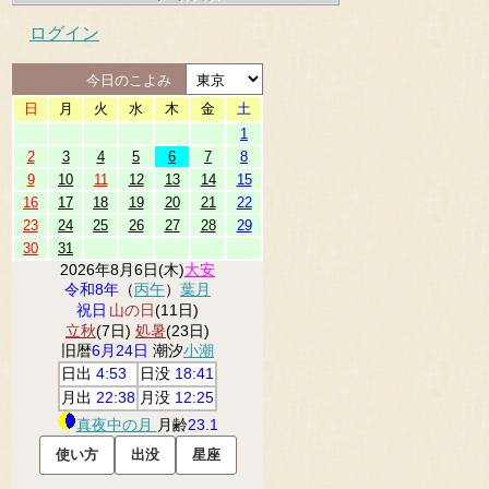
ログイン
今日のこよみ
日
月
火
水
木
金
土
1
2
3
4
5
6
7
8
9
10
11
12
13
14
15
16
17
18
19
20
21
22
23
24
25
26
27
28
29
30
31
2026年8月6日(木)
大安
令和8年
（
丙午
）
葉月
祝日
山の日
(11日)
立秋
(7日)
処暑
(23日)
旧暦
6月24日
潮汐
小潮
日出
4:53
日没
18:41
月出
22:38
月没
12:25
真夜中の月
月齢
23.1