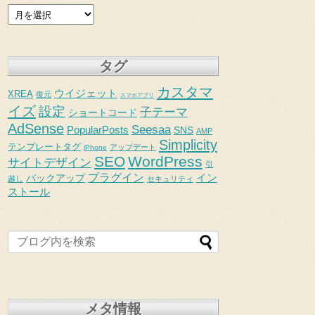
タグ
カスタマ
ウイジェット
XREA
復元
スマホアプリ
イズ
設定
子テーマ
ショートコード
AdSense
Seesaa
PopularPosts
SNS
AMP
Simplicity
テンプレートタグ
アップデート
iPhone
SEO
WordPress
サイトデザイン
引
プラグイン
イン
バックアップ
越し
セキュリティ
ストール
メタ情報