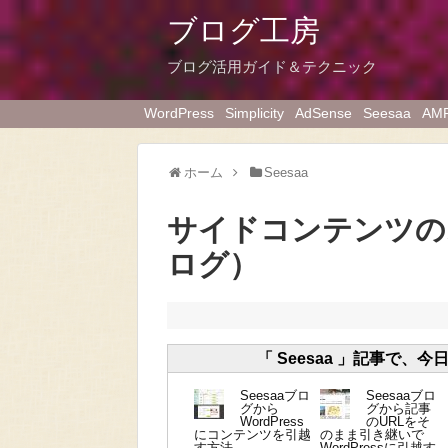
ブログ工房
ブログ活用ガイド＆テクニック
WordPress
Simplicity
AdSense
Seesaa
AM
ホーム
Seesaa
サイドコンテンツのス
ログ）
「 Seesaa 」記事で、今
Seesaaブロ
Seesaaブロ
グから
グから記事
WordPress
のURLをそ
にコンテンツを引越
のまま引き継いで
す方法
WordPressに引越す