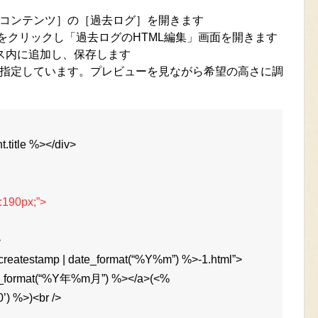
コンテンツ］の［過去ログ］を開きます
をクリックし「過去ログのHTML編集」画面を開きます
ス内に追加し、保存します
長を指定しています。プレビューを見ながら希望の高さに調
t.title %></div>
t:190px;”>
>
.createstamp | date_format(“%Y%m”) %>-1.html”>
ate_format(“%Y年%m月”) %></a>(<%
0’) %>)<br />