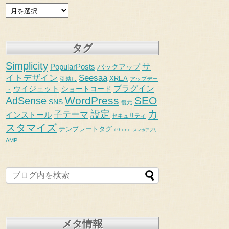
タグ
Simplicity
サ
PopularPosts
バックアップ
イトデザイン
Seesaa
XREA
引越し
アップデー
ウイジェット
プラグイン
ショートコード
ト
WordPress
SEO
AdSense
SNS
復元
カ
設定
子テーマ
インストール
セキュリティ
スタマイズ
テンプレートタグ
iPhone
スマホアプリ
AMP
メタ情報