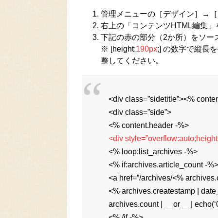
管理メニューの［デザイン］→［
右上の「コンテンツHTML編集」
下記の赤の部分（2か所）をソー
※ [height:
190px
;] の数字で縦
整してください。
<div class=”sidetitle”><% conten
<div class=”side”>
<% content.header -%>
<div style=”overflow:auto;heigh
<% loop:list_archives -%>
<% if:archives.article_count -%
<a href=”/archives/<% archives
<% archives.createstamp | d
archives.count | __or__ | echo(‘
<% /if -%>