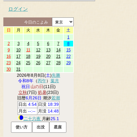
ログイン
今日のこよみ
日
月
火
水
木
金
土
1
2
3
4
5
6
7
8
9
10
11
12
13
14
15
16
17
18
19
20
21
22
23
24
25
26
27
28
29
30
31
2026年8月8日(
土
)
先勝
令和8年
（
丙午
）
葉月
祝日
山の日
(11日)
立秋
(7日)
処暑
(23日)
旧暦
6月26日
潮汐
若潮
日出
4:54
日没
18:39
月出
--:--
月没
14:48
二十六夜
月齢
25.1